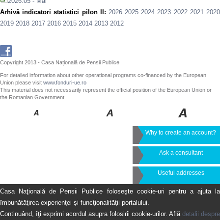
2026.05 - Mai
Arhivă indicatori statistici pilon II:
2026
2025
2024
2023
2022
2021
202
2019
2018
2017
2016
2015
2014
2013
2012
Copyright 2013 - Casa Națională de Pensii Publice
For detailed information about other operational programs co-financed by the European
Union please visit
www.fonduri-ue.ro
This material does not necessarily represent the official position of the European Union or
the Romanian Government
Why to create an account?
Ask a consultant
Useful addresses
Casa Naţională de Pensii Publice foloseşte cookie-uri pentru a ajuta la
îmbunătăţirea experienţei şi funcţionalităţii portalului.
Continuând, îţi exprimi acordul asupra folosirii cookie-urilor. Află
detalii despre