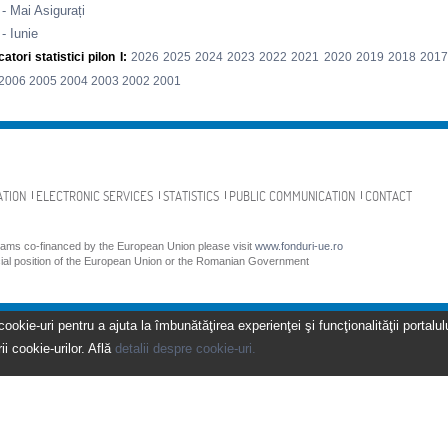
- Mai Asigurați
- Iunie
atori statistici pilon I:
2026
2025
2024
2023
2022
2021
2020
2019
2018
2017
2006
2005
2004
2003
2002
2001
ATION
ELECTRONIC SERVICES
STATISTICS
PUBLIC COMMUNICATION
CONTACT
grams co-financed by the European Union please visit
www.fonduri-ue.ro
icial position of the European Union or the Romanian Government
kie-uri pentru a ajuta la îmbunătăţirea experienţei şi funcţionalităţii portalulu
ii cookie-urilor. Află
detalii despre cookie-uri.