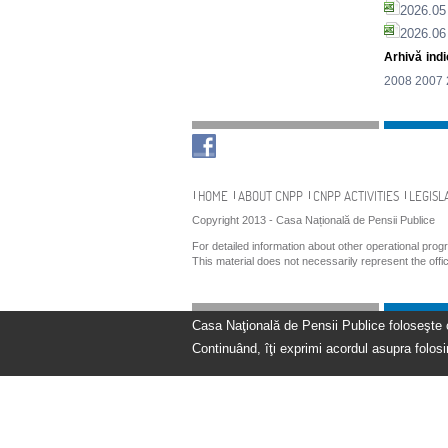
2026.05 
2026.06 
Arhivă indic
2008
2007
Navigation
HOME
ABOUT CNPP
CNPP ACTIVITIES
LEGISL
Copyright 2013 - Casa Națională de Pensii Publice
For detailed information about other operational pro
This material does not necessarily represent the off
Casa Naţională de Pensii Publice foloseşte coo
Continuând, îţi exprimi acordul asupra folosir