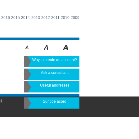
2016
2015
2014
2013
2012
2011
2010
2009
Why to create an account?
Ask a consultant
Useful addresses
i.
Sunt de acord