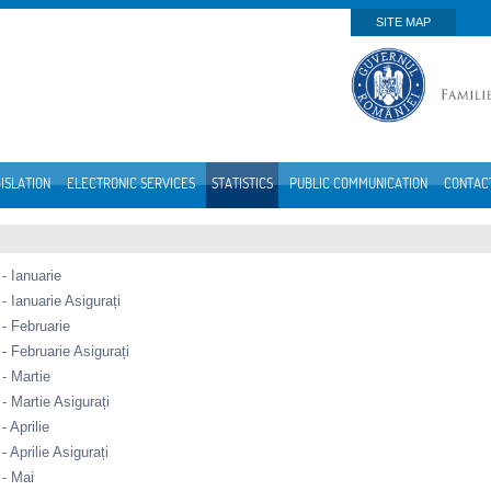
SITE MAP
ISLATION
ELECTRONIC SERVICES
STATISTICS
PUBLIC COMMUNICATION
CONTAC
- Ianuarie
- Ianuarie Asigurați
- Februarie
- Februarie Asigurați
- Martie
- Martie Asigurați
- Aprilie
- Aprilie Asigurați
 - Mai