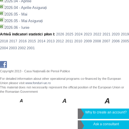
2026.04 - Aprilie
2026.04 - Aprilie Asigurați
2026.05 - Mai
2026.05 - Mai Asigurați
2026.06 - Iunie
Arhivă indicatori statistici pilon I:
2026
2025
2024
2023
2022
2021
2020
201
2018
2017
2016
2015
2014
2013
2012
2011
2010
2009
2008
2007
2006
200
2004
2003
2002
2001
Copyright 2013 - Casa Națională de Pensii Publice
For detailed information about other operational programs co-financed by the European
Union please visit
www.fonduri-ue.ro
This material does not necessarily represent the official position of the European Union or
the Romanian Government
Why to create an account?
Ask a consultant