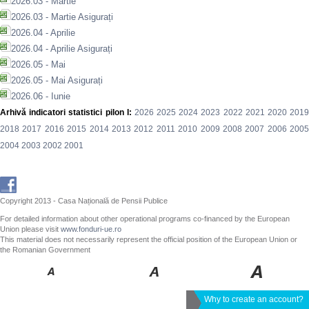
2026.03 - Martie
2026.03 - Martie Asigurați
2026.04 - Aprilie
2026.04 - Aprilie Asigurați
2026.05 - Mai
2026.05 - Mai Asigurați
2026.06 - Iunie
Arhivă indicatori statistici pilon I:
2026
2025
2024
2023
2022
2021
2020
201
2018
2017
2016
2015
2014
2013
2012
2011
2010
2009
2008
2007
2006
200
2004
2003
2002
2001
Copyright 2013 - Casa Națională de Pensii Publice
For detailed information about other operational programs co-financed by the European
Union please visit
www.fonduri-ue.ro
This material does not necessarily represent the official position of the European Union or
the Romanian Government
Why to create an account?