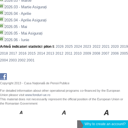
2026.03 - Martie
2026.03 - Martie Asigurați
2026.04 - Aprilie
2026.04 - Aprilie Asigurați
2026.05 - Mai
2026.05 - Mai Asigurați
2026.06 - Iunie
Arhivă indicatori statistici pilon I:
2026
2025
2024
2023
2022
2021
2020
201
2018
2017
2016
2015
2014
2013
2012
2011
2010
2009
2008
2007
2006
200
2004
2003
2002
2001
Copyright 2013 - Casa Națională de Pensii Publice
For detailed information about other operational programs co-financed by the European
Union please visit
www.fonduri-ue.ro
This material does not necessarily represent the official position of the European Union or
the Romanian Government
Why to create an account?