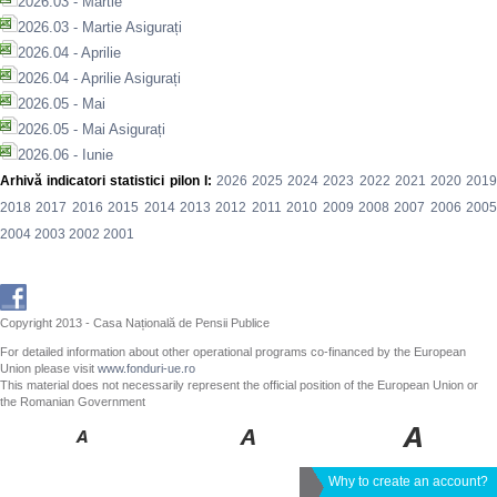
2026.03 - Martie
2026.03 - Martie Asigurați
2026.04 - Aprilie
2026.04 - Aprilie Asigurați
2026.05 - Mai
2026.05 - Mai Asigurați
2026.06 - Iunie
Arhivă indicatori statistici pilon I:
2026
2025
2024
2023
2022
2021
2020
201
2018
2017
2016
2015
2014
2013
2012
2011
2010
2009
2008
2007
2006
200
2004
2003
2002
2001
Copyright 2013 - Casa Națională de Pensii Publice
For detailed information about other operational programs co-financed by the European
Union please visit
www.fonduri-ue.ro
This material does not necessarily represent the official position of the European Union or
the Romanian Government
Why to create an account?