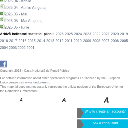
2026.04 - Aprilie
2026.04 - Aprilie Asigurați
2026.05 - Mai
2026.05 - Mai Asigurați
2026.06 - Iunie
Arhivă indicatori statistici pilon I:
2026
2025
2024
2023
2022
2021
2020
201
2018
2017
2016
2015
2014
2013
2012
2011
2010
2009
2008
2007
2006
200
2004
2003
2002
2001
Copyright 2013 - Casa Națională de Pensii Publice
For detailed information about other operational programs co-financed by the European
Union please visit
www.fonduri-ue.ro
This material does not necessarily represent the official position of the European Union or
the Romanian Government
Why to create an account?
Ask a consultant