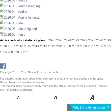
2026.03 - Martie
2026.03 - Martie Asigurați
2026.04 - Aprilie
2026.04 - Aprilie Asigurați
2026.05 - Mai
2026.05 - Mai Asigurați
2026.06 - Iunie
Arhivă indicatori statistici pilon I:
2026
2025
2024
2023
2022
2021
2020
201
2018
2017
2016
2015
2014
2013
2012
2011
2010
2009
2008
2007
2006
200
2004
2003
2002
2001
Copyright 2013 - Casa Națională de Pensii Publice
For detailed information about other operational programs co-financed by the European
Union please visit
www.fonduri-ue.ro
This material does not necessarily represent the official position of the European Union or
the Romanian Government
Why to create an account?