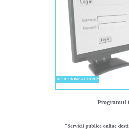
DE CE SĂ ÎMI FAC CONT?
Programul O
"Servicii publice online desti