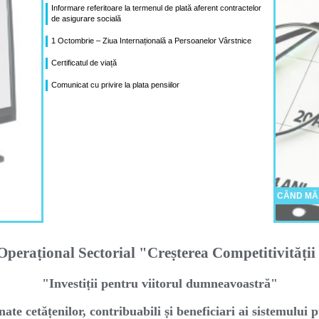
Informare referitoare la termenul de plată aferent contractelor
de asigurare socială
1 Octombrie – Ziua Internațională a Persoanelor Vârstnice
Certificatul de viață
Comunicat cu privire la plata pensiilor
CÂND MĂ
peraṭional Sectorial "Creṣterea Competitivităṭi
"Investiṭii pentru viitorul dumneavoastră"
nate cetăṭenilor, contribuabili ṣi beneficiari ai sistemului p