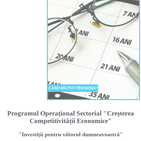
CÂND MĂ POT PENSIONA?
Programul Operaṭional Sectorial "Creṣterea
Competitivităṭii Economice"
"Investiṭii pentru viitorul dumneavoastră"