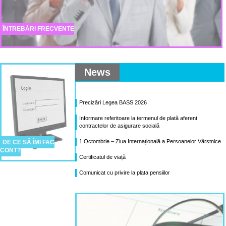
ÎNTREBĂRI FRECVENTE
News
Precizări Legea BASS 2026
Informare referitoare la termenul de plată aferent
contractelor de asigurare socială
1 Octombrie – Ziua Internațională a Persoanelor Vârstnice
DE CE SĂ ÎMI FAC
CONT?
Certificatul de viață
Comunicat cu privire la plata pensiilor