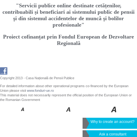
"Servicii publice online destinate cetăṭenilor,
contribuabili ṣi beneficiari ai sistemului public de pensii
şi din sistemul accidentelor de muncă şi bolilor
profesionale"
Proiect cofinanțat prin Fondul European de Dezvoltare
Regională
Copyright 2013 - Casa Națională de Pensii Publice
For detailed information about other operational programs co-financed by the European
Union please visit
www.fonduri-ue.ro
This material does not necessarily represent the official position of the European Union or
the Romanian Government
Why to create an account?
Ask a consultant