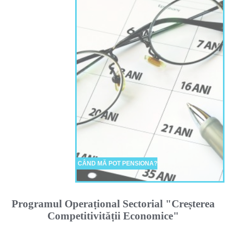
CÂND MĂ POT PENSIONA?
Programul Operaṭional Sectorial "Creṣterea
Competitivităṭii Economice"