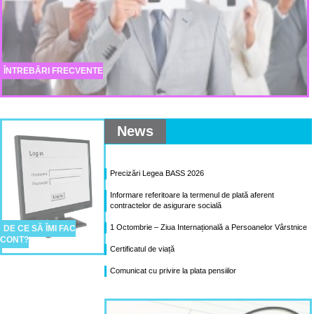
ÎNTREBĂRI FRECVENTE
News
Precizări Legea BASS 2026
Informare referitoare la termenul de plată aferent
contractelor de asigurare socială
1 Octombrie – Ziua Internațională a Persoanelor Vârstnice
DE CE SĂ ÎMI FAC
CONT?
Certificatul de viață
Comunicat cu privire la plata pensiilor