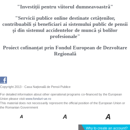
"Investiṭii pentru viitorul dumneavoastră"
"Servicii publice online destinate cetăṭenilor,
contribuabili ṣi beneficiari ai sistemului public de pensii
şi din sistemul accidentelor de muncă şi bolilor
profesionale"
Proiect cofinanțat prin Fondul European de Dezvoltare
Regională
Copyright 2013 - Casa Națională de Pensii Publice
For detailed information about other operational programs co-financed by the European
Union please visit
www.fonduri-ue.ro
This material does not necessarily represent the official position of the European Union or
the Romanian Government
Why to create an account?