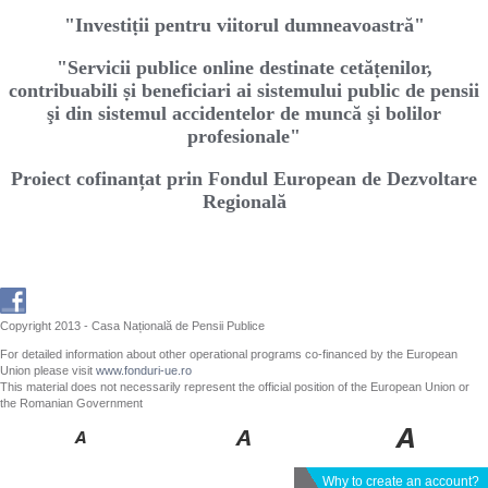
"Investiṭii pentru viitorul dumneavoastră"
"Servicii publice online destinate cetăṭenilor,
contribuabili ṣi beneficiari ai sistemului public de pensii
şi din sistemul accidentelor de muncă şi bolilor
profesionale"
Proiect cofinanțat prin Fondul European de Dezvoltare
Regională
Copyright 2013 - Casa Națională de Pensii Publice
For detailed information about other operational programs co-financed by the European
Union please visit
www.fonduri-ue.ro
This material does not necessarily represent the official position of the European Union or
the Romanian Government
Why to create an account?