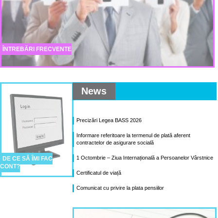
ÎNTREBĂRI FRECVENTE
News
Precizări Legea BASS 2026
Informare referitoare la termenul de plată aferent
contractelor de asigurare socială
1 Octombrie – Ziua Internațională a Persoanelor Vârstnice
DE CE SĂ ÎMI FAC
CONT?
Certificatul de viață
Comunicat cu privire la plata pensiilor