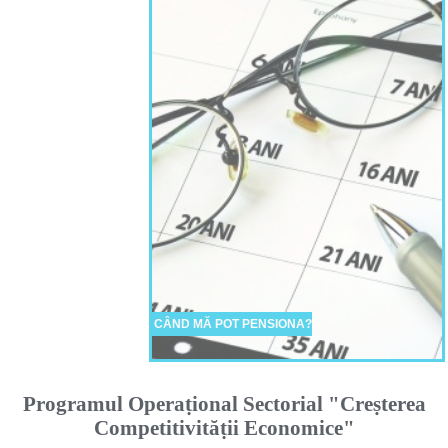
CÂND MĂ POT PENSIONA?
Programul Operaṭional Sectorial "Creṣterea
Competitivităṭii Economice"