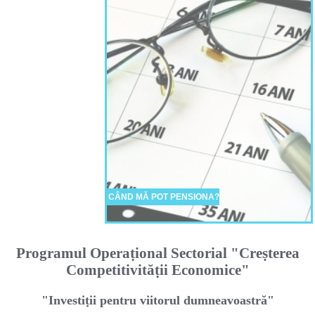
CÂND MĂ POT PENSIONA?
Programul Operaṭional Sectorial "Creṣterea
Competitivităṭii Economice"
"Investiṭii pentru viitorul dumneavoastră"