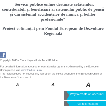
"Servicii publice online destinate cetăṭenilor,
contribuabili ṣi beneficiari ai sistemului public de pensii
şi din sistemul accidentelor de muncă şi bolilor
profesionale"
Proiect cofinanțat prin Fondul European de Dezvoltare
Regională
Copyright 2013 - Casa Națională de Pensii Publice
For detailed information about other operational programs co-financed by the European
Union please visit
www.fonduri-ue.ro
This material does not necessarily represent the official position of the European Union or
the Romanian Government
Why to create an account?
Ask a consultant