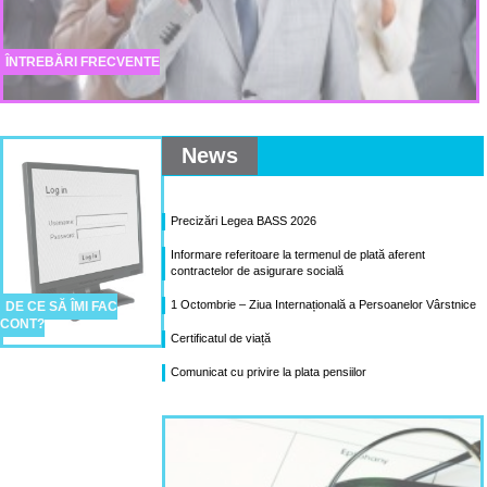
ÎNTREBĂRI FRECVENTE
News
Precizări Legea BASS 2026
Informare referitoare la termenul de plată aferent
contractelor de asigurare socială
1 Octombrie – Ziua Internațională a Persoanelor Vârstnice
DE CE SĂ ÎMI FAC
CONT?
Certificatul de viață
Comunicat cu privire la plata pensiilor