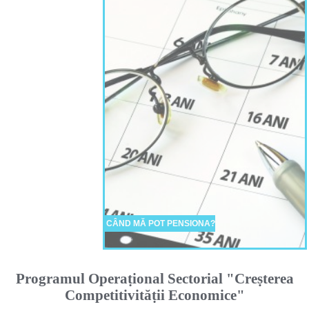
CÂND MĂ POT PENSIONA?
Programul Operaṭional Sectorial "Creṣterea
Competitivităṭii Economice"