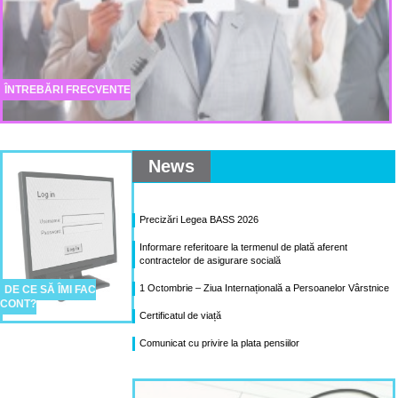
ÎNTREBĂRI FRECVENTE
News
Precizări Legea BASS 2026
Informare referitoare la termenul de plată aferent
contractelor de asigurare socială
1 Octombrie – Ziua Internațională a Persoanelor Vârstnice
DE CE SĂ ÎMI FAC
CONT?
Certificatul de viață
Comunicat cu privire la plata pensiilor