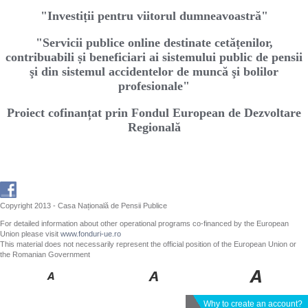
"Investiṭii pentru viitorul dumneavoastră"
"Servicii publice online destinate cetăṭenilor,
contribuabili ṣi beneficiari ai sistemului public de pensii
şi din sistemul accidentelor de muncă şi bolilor
profesionale"
Proiect cofinanțat prin Fondul European de Dezvoltare
Regională
Copyright 2013 - Casa Națională de Pensii Publice
For detailed information about other operational programs co-financed by the European
Union please visit
www.fonduri-ue.ro
This material does not necessarily represent the official position of the European Union or
the Romanian Government
Why to create an account?