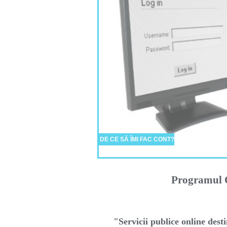
DE CE SĂ ÎMI FAC CONT?
Programul O
"Servicii publice online desti