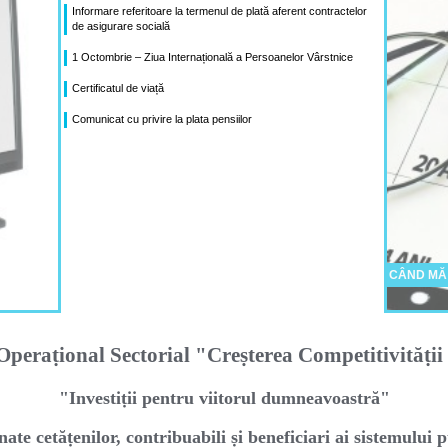
Informare referitoare la termenul de plată aferent contractelor
de asigurare socială
1 Octombrie – Ziua Internațională a Persoanelor Vârstnice
Certificatul de viață
Comunicat cu privire la plata pensiilor
CÂND MĂ
peraṭional Sectorial "Creṣterea Competitivităṭi
"Investiṭii pentru viitorul dumneavoastră"
nate cetăṭenilor, contribuabili ṣi beneficiari ai sistemului p