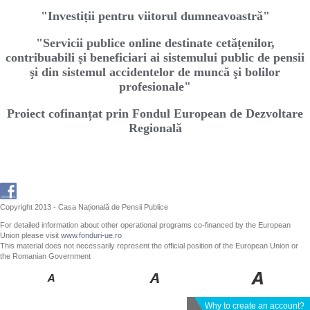
"Investiṭii pentru viitorul dumneavoastră"
"Servicii publice online destinate cetăṭenilor,
contribuabili ṣi beneficiari ai sistemului public de pensii
şi din sistemul accidentelor de muncă şi bolilor
profesionale"
Proiect cofinanțat prin Fondul European de Dezvoltare
Regională
Copyright 2013 - Casa Națională de Pensii Publice
For detailed information about other operational programs co-financed by the European
Union please visit
www.fonduri-ue.ro
This material does not necessarily represent the official position of the European Union or
the Romanian Government
Why to create an account?