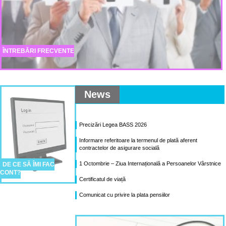
ÎNTREBĂRI FRECVENTE
News
Precizări Legea BASS 2026
Informare referitoare la termenul de plată aferent
contractelor de asigurare socială
1 Octombrie – Ziua Internațională a Persoanelor Vârstnice
DE CE SĂ ÎMI FAC
CONT?
Certificatul de viață
Comunicat cu privire la plata pensiilor