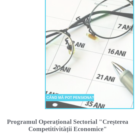
CÂND MĂ POT PENSIONA?
Programul Operaṭional Sectorial "Creṣterea
Competitivităṭii Economice"