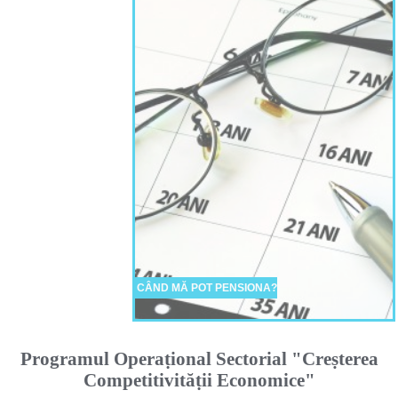
CÂND MĂ POT PENSIONA?
Programul Operaṭional Sectorial "Creṣterea
Competitivităṭii Economice"