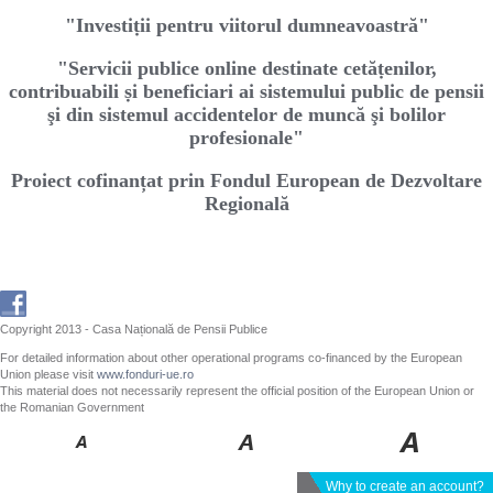
"Investiṭii pentru viitorul dumneavoastră"
"Servicii publice online destinate cetăṭenilor,
contribuabili ṣi beneficiari ai sistemului public de pensii
şi din sistemul accidentelor de muncă şi bolilor
profesionale"
Proiect cofinanțat prin Fondul European de Dezvoltare
Regională
Copyright 2013 - Casa Națională de Pensii Publice
For detailed information about other operational programs co-financed by the European
Union please visit
www.fonduri-ue.ro
This material does not necessarily represent the official position of the European Union or
the Romanian Government
Why to create an account?