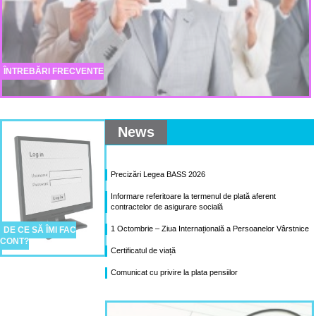
ÎNTREBĂRI FRECVENTE
News
Precizări Legea BASS 2026
Informare referitoare la termenul de plată aferent
contractelor de asigurare socială
1 Octombrie – Ziua Internațională a Persoanelor Vârstnice
DE CE SĂ ÎMI FAC
CONT?
Certificatul de viață
Comunicat cu privire la plata pensiilor