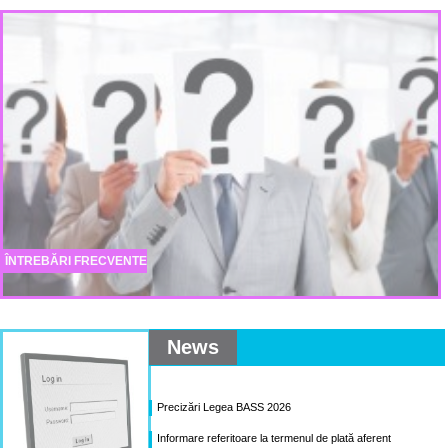
ÎNTREBĂRI FRECVENTE
News
Precizări Legea BASS 2026
Informare referitoare la termenul de plată aferent