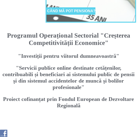
CÂND MĂ POT PENSIONA?
Programul Operaṭional Sectorial "Creṣterea
Competitivităṭii Economice"
"Investiṭii pentru viitorul dumneavoastră"
"Servicii publice online destinate cetăṭenilor,
contribuabili ṣi beneficiari ai sistemului public de pensii
şi din sistemul accidentelor de muncă şi bolilor
profesionale"
Proiect cofinanțat prin Fondul European de Dezvoltare
Regională