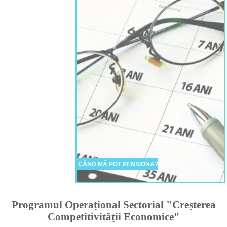
CÂND MĂ POT PENSIONA?
Programul Operaṭional Sectorial "Creṣterea
Competitivităṭii Economice"