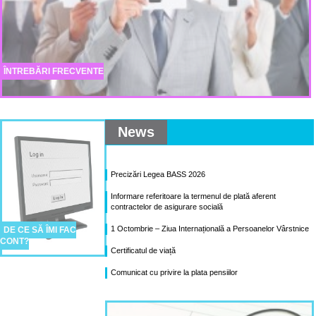
ÎNTREBĂRI FRECVENTE
News
Precizări Legea BASS 2026
Informare referitoare la termenul de plată aferent
contractelor de asigurare socială
1 Octombrie – Ziua Internațională a Persoanelor Vârstnice
DE CE SĂ ÎMI FAC
CONT?
Certificatul de viață
Comunicat cu privire la plata pensiilor