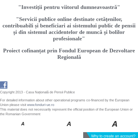
"Investiṭii pentru viitorul dumneavoastră"
"Servicii publice online destinate cetăṭenilor,
contribuabili ṣi beneficiari ai sistemului public de pensii
şi din sistemul accidentelor de muncă şi bolilor
profesionale"
Proiect cofinanțat prin Fondul European de Dezvoltare
Regională
Copyright 2013 - Casa Națională de Pensii Publice
For detailed information about other operational programs co-financed by the European
Union please visit
www.fonduri-ue.ro
This material does not necessarily represent the official position of the European Union or
the Romanian Government
Why to create an account?