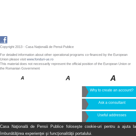
Copyright 2013 - Casa Națională de Pensii Publice
For detailed information about other operational programs co-financed by the European
Union please visit
www.fonduri-ue.ro
This material does not necessarily represent the official position of the European Union or
the Romanian Government
Why to create an account?
Ask a consultant
Useful addresses
Casa Naţională de Pensii Publice foloseşte cookie-uri pentru a ajuta la
îmbunătăţirea experienţei şi funcţionalităţii portalului.