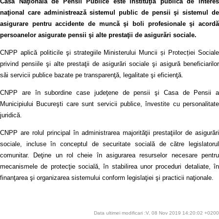
Casa Naţională de Pensii Publice este instituţia publică de interes
naţional care administrează sistemul public de pensii şi sistemul de
asigurare pentru accidente de muncă şi boli profesionale şi acordă
persoanelor asigurate pensii şi alte prestaţii de asigurări sociale.
CNPP aplică politicile şi strategiile Ministerului Muncii și Protecției Sociale
privind pensiile şi alte prestaţii de asigurări sociale şi asigură beneficiarilor
săi servicii publice bazate pe transparenţă, legalitate şi eficienţă.
CNPP are în subordine case judeţene de pensii şi Casa de Pensii a
Municipiului Bucureşti care sunt servicii publice, învestite cu personalitate
juridică.
CNPP are rolul principal în administrarea majorităţii prestaţiilor de asigurări
sociale, incluse în conceptul de securitate socială de către legislatorul
comunitar. Deţine un rol cheie în asigurarea resurselor necesare pentru
mecanismele de protecţie socială, în stabilirea unor proceduri detaliate, în
finanţarea şi organizarea sistemului conform legislaţiei şi practicii naţionale.
Data ultimei modificari :V, 08 Nov 2019 14:20:02 +0200