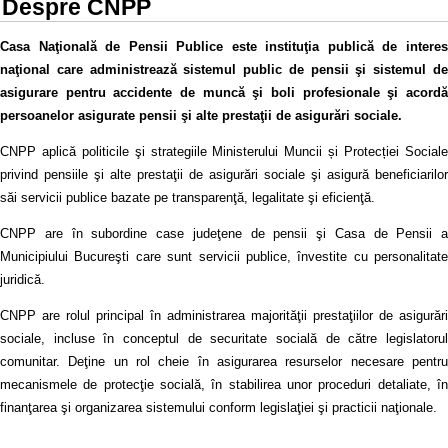
Despre CNPP
Casa Naţională de Pensii Publice este instituţia publică de interes
naţional care administrează sistemul public de pensii şi sistemul de
asigurare pentru accidente de muncă şi boli profesionale şi acordă
persoanelor asigurate pensii şi alte prestaţii de asigurări sociale.
CNPP aplică politicile şi strategiile Ministerului Muncii și Protecției Sociale
privind pensiile şi alte prestaţii de asigurări sociale şi asigură beneficiarilor
săi servicii publice bazate pe transparenţă, legalitate şi eficienţă.
CNPP are în subordine case judeţene de pensii şi Casa de Pensii a
Municipiului Bucureşti care sunt servicii publice, învestite cu personalitate
juridică.
CNPP are rolul principal în administrarea majorităţii prestaţiilor de asigurări
sociale, incluse în conceptul de securitate socială de către legislatorul
comunitar. Deţine un rol cheie în asigurarea resurselor necesare pentru
mecanismele de protecţie socială, în stabilirea unor proceduri detaliate, în
finanţarea şi organizarea sistemului conform legislaţiei şi practicii naţionale.