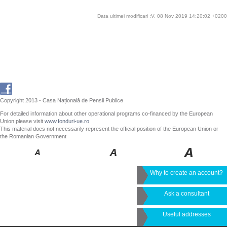
Data ultimei modificari :V, 08 Nov 2019 14:20:02 +0200
Copyright 2013 - Casa Națională de Pensii Publice
For detailed information about other operational programs co-financed by the European
Union please visit
www.fonduri-ue.ro
This material does not necessarily represent the official position of the European Union or
the Romanian Government
Why to create an account?
Ask a consultant
Useful addresses