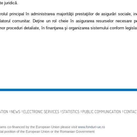
te juridică.
lul principal în administrarea majorităţii prestaţiilor de asigurări sociale, 
slatorul comunitar. Deţine un rol cheie în asigurarea resurselor necesare 
unor proceduri detaliate, în finanţarea şi organizarea sistemului conform legislaţ
ATION
NEWS
ELECTRONIC SERVICES
STATISTICS
PUBLIC COMMUNICATION
CONTAC
grams co-financed by the European Union please visit
www.fonduri-ue.ro
icial position of the European Union or the Romanian Government