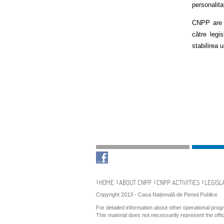
personalita
CNPP are ro
către legi
stabilirea 
Navigation
HOME
ABOUT CNPP
CNPP ACTIVITIES
LEGISL
Copyright 2013 - Casa Națională de Pensii Publice
For detailed information about other operational pro
This material does not necessarily represent the off