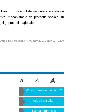
incluse în conceptul de securitate socială de
pentru mecanismele de protecţie socială, în
iei şi practicii naţionale.
Data ultimei modificari :V, 08 Nov 2019 14:20:02 +0200
Why to create an account?
T
Ask a consultant
Useful addresses