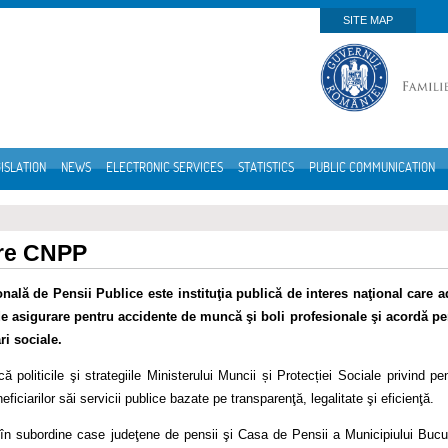
SITE MAP
ISLATION
NEWS
ELECTRONIC SERVICES
STATISTICS
PUBLIC COMMUNICATION
re CNPP
nală de Pensii Publice este instituţia publică de interes naţional care 
e asigurare pentru accidente de muncă şi boli profesionale şi acordă pers
ri sociale.
 politicile şi strategiile Ministerului Muncii și Protecției Sociale privind pens
eficiarilor săi servicii publice bazate pe transparenţă, legalitate şi eficienţă.
n subordine case judeţene de pensii şi Casa de Pensii a Municipiului Bucureş