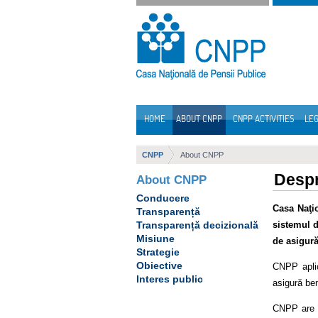
Skip to Content
HOME
ABOUT CNPP
CNPP ACTIVITIES
LEG
Navigation
CNPP
About CNPP
Desp
About CNPP
Conducere
Casa Naţio
Transparență
sistemul d
Transparență decizională
Misiune
de asigură
Strategie
Obiective
CNPP aplică
Interes public
asigură ben
CNPP are î