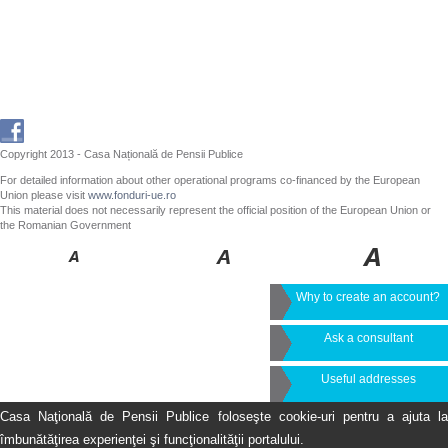
Copyright 2013 - Casa Națională de Pensii Publice
For detailed information about other operational programs co-financed by the European
Union please visit
www.fonduri-ue.ro
This material does not necessarily represent the official position of the European Union or
the Romanian Government
Why to create an account?
Ask a consultant
Useful addresses
Casa Naţională de Pensii Publice foloseşte cookie-uri pentru a ajuta la
îmbunătăţirea experienţei şi funcţionalităţii portalului.