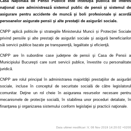
Casa Naţională de Pensii Publice este instituţia publică de interes
naţional care administrează sistemul public de pensii şi sistemul de
asigurare pentru accidente de muncă şi boli profesionale şi acordă
persoanelor asigurate pensii şi alte prestaţii de asigurări sociale.
CNPP aplică politicile şi strategiile Ministerului Muncii și Protecției Sociale
privind pensiile şi alte prestaţii de asigurări sociale şi asigură beneficiarilor
săi servicii publice bazate pe transparenţă, legalitate şi eficienţă.
CNPP are în subordine case judeţene de pensii şi Casa de Pensii a
Municipiului Bucureşti care sunt servicii publice, învestite cu personalitate
juridică.
CNPP are rolul principal în administrarea majorităţii prestaţiilor de asigurări
sociale, incluse în conceptul de securitate socială de către legislatorul
comunitar. Deţine un rol cheie în asigurarea resurselor necesare pentru
mecanismele de protecţie socială, în stabilirea unor proceduri detaliate, în
finanţarea şi organizarea sistemului conform legislaţiei şi practicii naţionale.
Data ultimei modificari :V, 08 Nov 2019 14:20:02 +0200