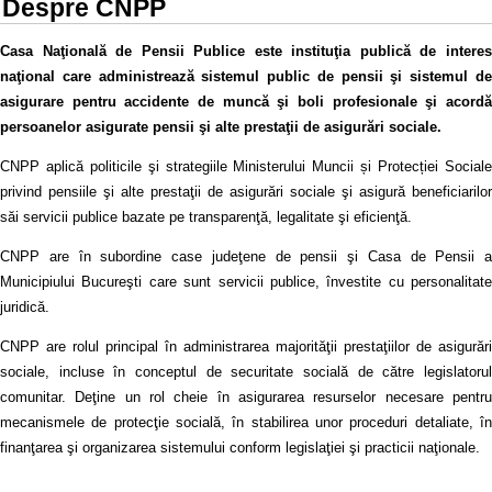
Despre CNPP
Casa Naţională de Pensii Publice este instituţia publică de interes
naţional care administrează sistemul public de pensii şi sistemul de
asigurare pentru accidente de muncă şi boli profesionale şi acordă
persoanelor asigurate pensii şi alte prestaţii de asigurări sociale.
CNPP aplică politicile şi strategiile Ministerului Muncii și Protecției Sociale
privind pensiile şi alte prestaţii de asigurări sociale şi asigură beneficiarilor
săi servicii publice bazate pe transparenţă, legalitate şi eficienţă.
CNPP are în subordine case judeţene de pensii şi Casa de Pensii a
Municipiului Bucureşti care sunt servicii publice, învestite cu personalitate
juridică.
CNPP are rolul principal în administrarea majorităţii prestaţiilor de asigurări
sociale, incluse în conceptul de securitate socială de către legislatorul
comunitar. Deţine un rol cheie în asigurarea resurselor necesare pentru
mecanismele de protecţie socială, în stabilirea unor proceduri detaliate, în
finanţarea şi organizarea sistemului conform legislaţiei şi practicii naţionale.