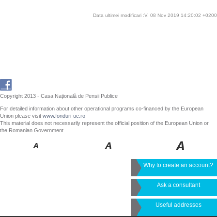
Data ultimei modificari :V, 08 Nov 2019 14:20:02 +0200
Copyright 2013 - Casa Națională de Pensii Publice
For detailed information about other operational programs co-financed by the European
Union please visit
www.fonduri-ue.ro
This material does not necessarily represent the official position of the European Union or
the Romanian Government
Why to create an account?
Ask a consultant
Useful addresses