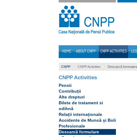
Skip to Content
HOME
ABOUT CNPP
CNPP ACTIVITIES
LEG
Navigation
CNPP
CNPP Activities
Descarcă formular
CNPP Activities
Pensii
Contribuții
Alte drepturi
Bilete de tratament si
odihnă
Relații internaționale
Accidente de Muncă și Boli
Profesionale
Descarcă formulare