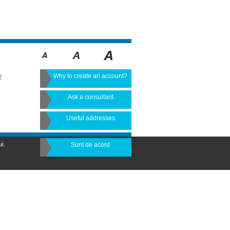
Why to create an account?
T
Ask a consultant
Useful addresses
i.
Sunt de acord