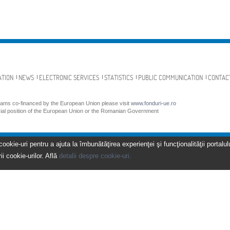
ATION
NEWS
ELECTRONIC SERVICES
STATISTICS
PUBLIC COMMUNICATION
CONTAC
grams co-financed by the European Union please visit
www.fonduri-ue.ro
icial position of the European Union or the Romanian Government
kie-uri pentru a ajuta la îmbunătăţirea experienţei şi funcţionalităţii portalulu
ii cookie-urilor. Află
detalii despre cookie-uri.