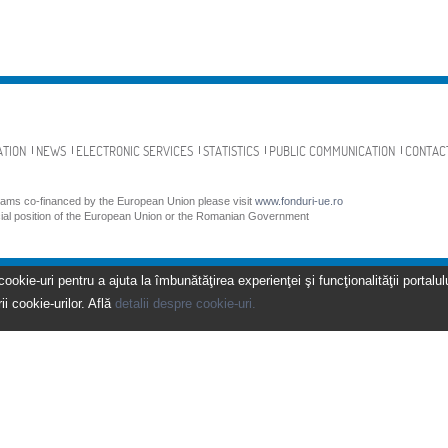
ATION
NEWS
ELECTRONIC SERVICES
STATISTICS
PUBLIC COMMUNICATION
CONTAC
grams co-financed by the European Union please visit
www.fonduri-ue.ro
icial position of the European Union or the Romanian Government
kie-uri pentru a ajuta la îmbunătăţirea experienţei şi funcţionalităţii portalulu
ii cookie-urilor. Află
detalii despre cookie-uri.