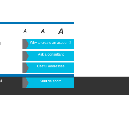
Why to create an account?
T
Ask a consultant
Useful addresses
i.
Sunt de acord