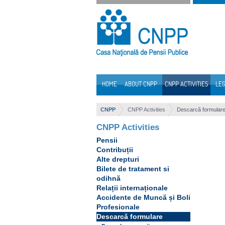
Skip to Content
HOME
ABOUT CNPP
CNPP ACTIVITIES
LEG
Navigation
CNPP
CNPP Activities
Descarcă formular
CNPP Activities
Pensii
Contribuții
Alte drepturi
Bilete de tratament si
odihnă
Relații internaționale
Accidente de Muncă și Boli
Profesionale
Descarcă formulare