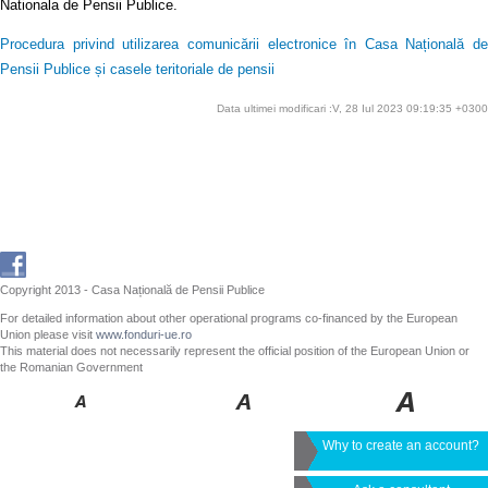
Nationala de Pensii Publice.
Procedura privind utilizarea comunicării electronice în Casa Națională de
Pensii Publice și casele teritoriale de pensii
Data ultimei modificari :V, 28 Iul 2023 09:19:35 +0300
Copyright 2013 - Casa Națională de Pensii Publice
For detailed information about other operational programs co-financed by the European
Union please visit
www.fonduri-ue.ro
This material does not necessarily represent the official position of the European Union or
the Romanian Government
Why to create an account?