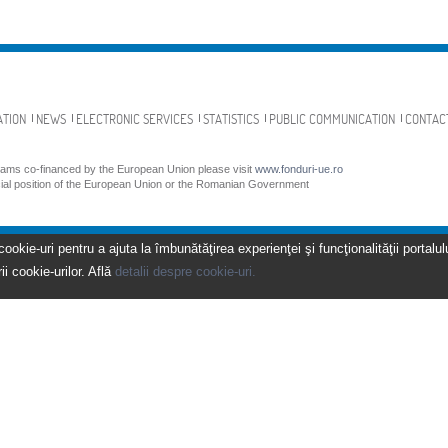
ATION
NEWS
ELECTRONIC SERVICES
STATISTICS
PUBLIC COMMUNICATION
CONTAC
grams co-financed by the European Union please visit
www.fonduri-ue.ro
icial position of the European Union or the Romanian Government
kie-uri pentru a ajuta la îmbunătăţirea experienţei şi funcţionalităţii portalulu
ii cookie-urilor. Află
detalii despre cookie-uri.