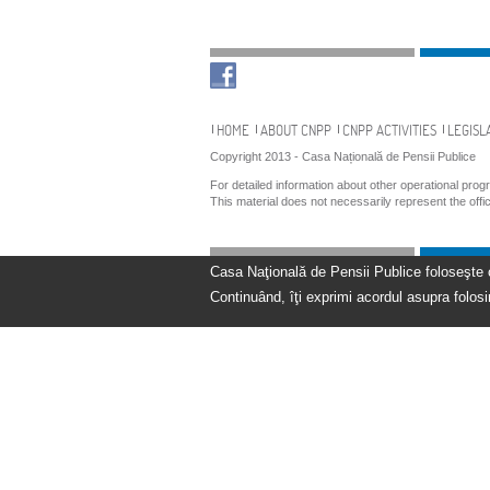
Navigation
HOME
ABOUT CNPP
CNPP ACTIVITIES
LEGISL
Copyright 2013 - Casa Națională de Pensii Publice
For detailed information about other operational pro
This material does not necessarily represent the off
Casa Naţională de Pensii Publice foloseşte coo
Continuând, îţi exprimi acordul asupra folosir