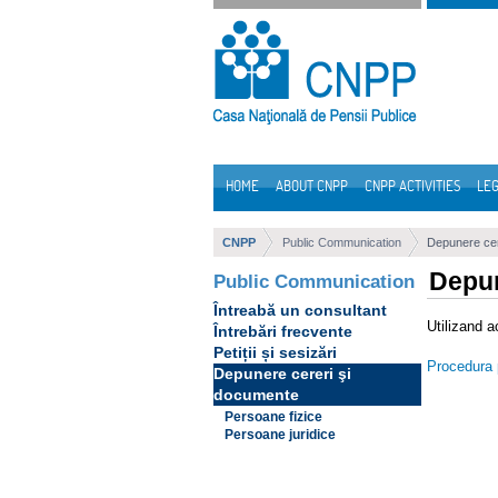
Skip to Content
HOME
ABOUT CNPP
CNPP ACTIVITIES
LEG
Navigation
CNPP
Public Communication
Depunere cer
Depun
Public Communication
Întreabă un consultant
Utilizand a
Întrebări frecvente
Petiții și sesizări
Procedura p
Depunere cereri şi
documente
Persoane fizice
Persoane juridice