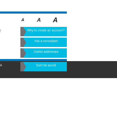
Why to create an account?
T
Ask a consultant
Useful addresses
i.
Sunt de acord