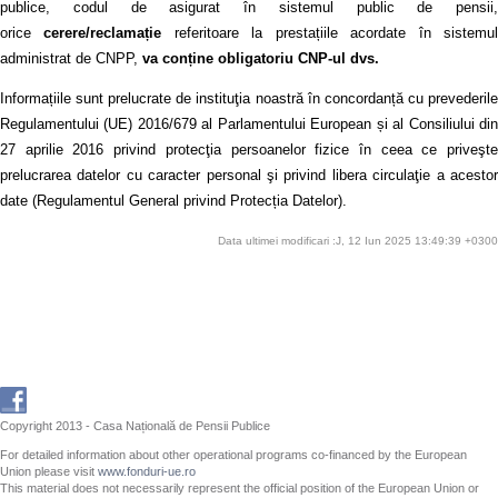
publice, codul de asigurat în sistemul public de pensii,
orice
cerere/reclamație
referitoare la prestațiile acordate în sistemu
administrat de CNPP,
va conține obligatoriu CNP-ul dvs.
Informațiile sunt prelucrate de instituţia noastră în concordanță cu prevederile
Regulamentului (UE) 2016/679 al Parlamentului European și al Consiliului din
27 aprilie 2016 privind protecţia persoanelor fizice în ceea ce priveşte
prelucrarea datelor cu caracter personal şi privind libera circulaţie a acestor
date (Regulamentul General privind Protecția Datelor).
Data ultimei modificari :J, 12 Iun 2025 13:49:39 +0300
Copyright 2013 - Casa Națională de Pensii Publice
For detailed information about other operational programs co-financed by the European
Union please visit
www.fonduri-ue.ro
This material does not necessarily represent the official position of the European Union or