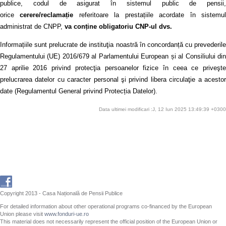
publice, codul de asigurat în sistemul public de pensii,
orice
cerere/reclamație
referitoare la prestațiile acordate în sistemu
administrat de CNPP,
va conține obligatoriu CNP-ul dvs.
Informațiile sunt prelucrate de instituţia noastră în concordanță cu prevederile
Regulamentului (UE) 2016/679 al Parlamentului European și al Consiliului din
27 aprilie 2016 privind protecţia persoanelor fizice în ceea ce priveşte
prelucrarea datelor cu caracter personal şi privind libera circulaţie a acestor
date (Regulamentul General privind Protecția Datelor).
Data ultimei modificari :J, 12 Iun 2025 13:49:39 +0300
Copyright 2013 - Casa Națională de Pensii Publice
For detailed information about other operational programs co-financed by the European
Union please visit
www.fonduri-ue.ro
This material does not necessarily represent the official position of the European Union or