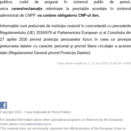
publice, codul de asigurat în sistemul public de pensii,
orice
cerere/reclamație
referitoare la prestațiile acordate în sistemu
administrat de CNPP,
va conține obligatoriu CNP-ul dvs.
Informațiile sunt prelucrate de instituţia noastră în concordanță cu prevederile
Regulamentului (UE) 2016/679 al Parlamentului European și al Consiliului din
27 aprilie 2016 privind protecţia persoanelor fizice în ceea ce priveşte
prelucrarea datelor cu caracter personal şi privind libera circulaţie a acestor
date (Regulamentul General privind Protecția Datelor).
Data ultimei modificari :J, 12 Iun 2025 13:49:39 +0300
Copyright 2013 - Casa Națională de Pensii Publice
For detailed information about other operational programs co-financed by the European
Union please visit
www.fonduri-ue.ro
This material does not necessarily represent the official position of the European Union or