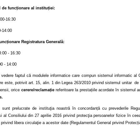
de funcționare al instituției:
:00-16:30
0-14:00
uncționare Registratura Generală:
8:00 - 16:30
00 - 14:00
 vedere faptul că modulele informatice care compun sistemul informatic al C
e este, potrivit art. 15, alin. 1 din Legea 263/2010 privind sistemul unitar de
ensii, orice
cerere/reclamație
referitoare la prestațiile acordate în sistemul
s.
le sunt prelucrate de instituţia noastră în concordanță cu prevederile Reg
 al Consiliului din 27 aprilie 2016 privind protecţia persoanelor fizice în cee
 privind libera circulaţie a acestor date (Regulamentul General privind Protecți