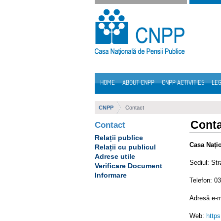
Skip to Content
HOME
ABOUT CNPP
CNPP ACTIVITIES
LEG
Navigation
CNPP
Contact
Cont
Contact
Relații publice
Casa Nați
Relații cu publicul
Adrese utile
Sediul: Str
Verificare Document
Informare
Telefon: 0
Adresă e-m
Web:
https