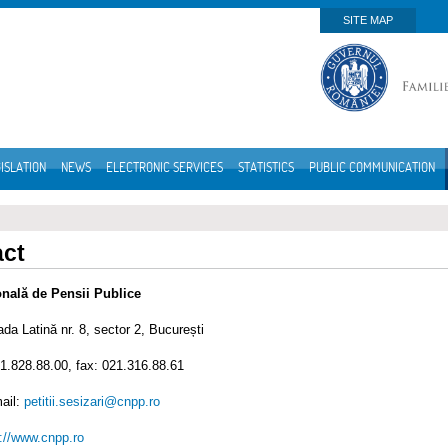
SITE MAP
ISLATION
NEWS
ELECTRONIC SERVICES
STATISTICS
PUBLIC COMMUNICATION
act
onală de Pensii Publice
ada Latină nr. 8, sector 2, București
31.828.88.00, fax: 021.316.88.61
ail:
petitii.sesizari@cnpp.ro
://www.cnpp.ro