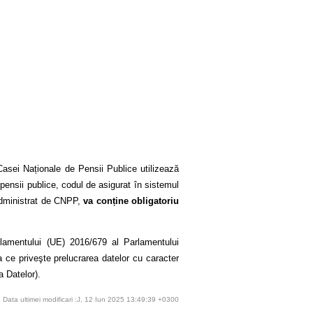
asei Naționale de Pensii Publice utilizează
 pensii publice, codul de asigurat în sistemul
 administrat de CNPP,
va conține obligatoriu
ulamentului (UE) 2016/679 al Parlamentului
a ce priveşte prelucrarea datelor cu caracter
a Datelor).
Data ultimei modificari :J, 12 Iun 2025 13:49:39 +0300