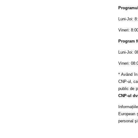
Programul 
Luni-Joi: 8
Vineri: 8:0
Program f
Luni-Joi: 0
Vineri: 08:
* Având în
CNP-ul, car
public de p
CNP-ul dv
Informații
European și
personal şi