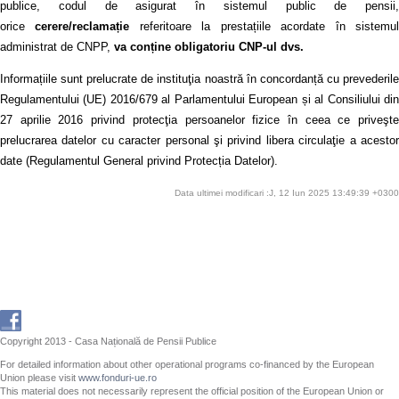
publice, codul de asigurat în sistemul public de pensii,
orice
cerere/reclamație
referitoare la prestațiile acordate în sistemu
administrat de CNPP,
va conține obligatoriu CNP-ul dvs.
Informațiile sunt prelucrate de instituţia noastră în concordanță cu prevederile
Regulamentului (UE) 2016/679 al Parlamentului European și al Consiliului din
27 aprilie 2016 privind protecţia persoanelor fizice în ceea ce priveşte
prelucrarea datelor cu caracter personal şi privind libera circulaţie a acestor
date (Regulamentul General privind Protecția Datelor).
Data ultimei modificari :J, 12 Iun 2025 13:49:39 +0300
Copyright 2013 - Casa Națională de Pensii Publice
For detailed information about other operational programs co-financed by the European
Union please visit
www.fonduri-ue.ro
This material does not necessarily represent the official position of the European Union or