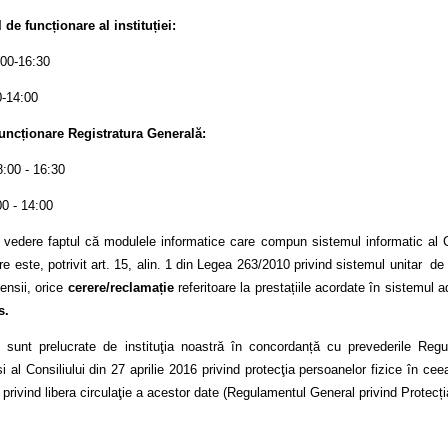
de funcționare al instituției:
:00-16:30
0-14:00
uncționare Registratura Generală:
8:00 - 16:30
00 - 14:00
 vedere faptul că modulele informatice care compun sistemul informatic al C
e este, potrivit art. 15, alin. 1 din Legea 263/2010 privind sistemul unitar de
ensii, orice
cerere/reclamație
referitoare la prestațiile acordate în sistemul
s.
le sunt prelucrate de instituţia noastră în concordanță cu prevederile Reg
 al Consiliului din 27 aprilie 2016 privind protecţia persoanelor fizice în cee
 privind libera circulaţie a acestor date (Regulamentul General privind Protecți