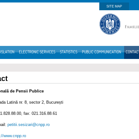
SITE MAP
ISLATION
ELECTRONIC SERVICES
STATISTICS
PUBLIC COMMUNICATION
CONTAC
act
onală de Pensii Publice
ada Latină nr. 8, sector 2, București
31.828.88.00, fax: 021.316.88.61
ail:
petitii.sesizari@cnpp.ro
://www.cnpp.ro