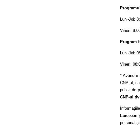
Programul 
Luni-Joi: 8
Vineri: 8:0
Program f
Luni-Joi: 0
Vineri: 08:
* Având în
CNP-ul, car
public de p
CNP-ul dv
Informații
European și
personal şi