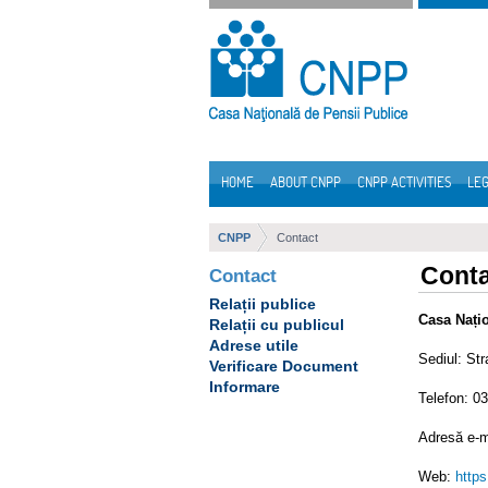
Skip to Content
HOME
ABOUT CNPP
CNPP ACTIVITIES
LEG
Navigation
CNPP
Contact
Cont
Contact
Relații publice
Casa Nați
Relații cu publicul
Adrese utile
Sediul: Str
Verificare Document
Informare
Telefon: 0
Adresă e-m
Web:
https