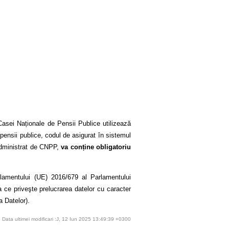
asei Naționale de Pensii Publice utilizează
 pensii publice, codul de asigurat în sistemul
 administrat de CNPP,
va conține obligatoriu
ulamentului (UE) 2016/679 al Parlamentului
a ce priveşte prelucrarea datelor cu caracter
a Datelor).
Data ultimei modificari :J, 12 Iun 2025 13:49:39 +0300