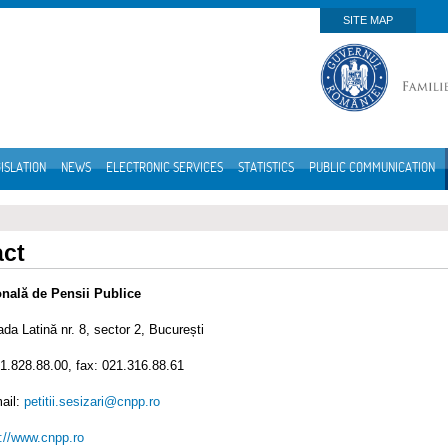
SITE MAP
ISLATION
NEWS
ELECTRONIC SERVICES
STATISTICS
PUBLIC COMMUNICATION
act
onală de Pensii Publice
ada Latină nr. 8, sector 2, București
31.828.88.00, fax: 021.316.88.61
ail:
petitii.sesizari@cnpp.ro
://www.cnpp.ro