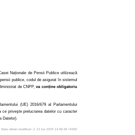
asei Naționale de Pensii Publice utilizează
 pensii publice, codul de asigurat în sistemul
 administrat de CNPP,
va conține obligatoriu
ulamentului (UE) 2016/679 al Parlamentului
a ce priveşte prelucrarea datelor cu caracter
a Datelor).
Data ultimei modificari :J, 12 Iun 2025 13:49:39 +0300