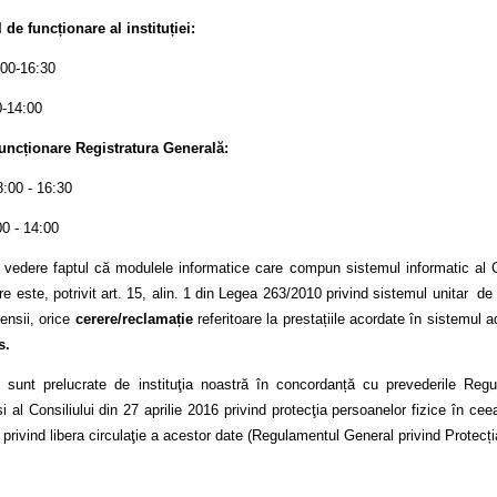
de funcționare al instituției:
:00-16:30
0-14:00
uncționare Registratura Generală:
8:00 - 16:30
00 - 14:00
 vedere faptul că modulele informatice care compun sistemul informatic al C
e este, potrivit art. 15, alin. 1 din Legea 263/2010 privind sistemul unitar de
ensii, orice
cerere/reclamație
referitoare la prestațiile acordate în sistemul
s.
le sunt prelucrate de instituţia noastră în concordanță cu prevederile Reg
 al Consiliului din 27 aprilie 2016 privind protecţia persoanelor fizice în cee
 privind libera circulaţie a acestor date (Regulamentul General privind Protecți