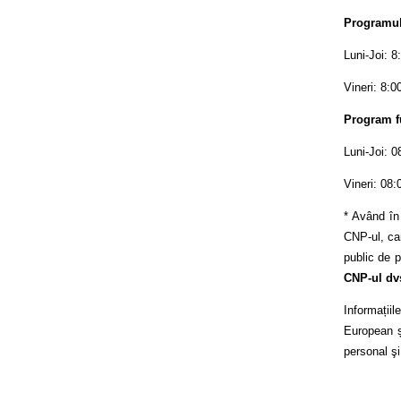
Programul 
Luni-Joi: 8
Vineri: 8:0
Program f
Luni-Joi: 0
Vineri: 08:
* Având în
CNP-ul, car
public de p
CNP-ul dv
Informații
European și
personal şi