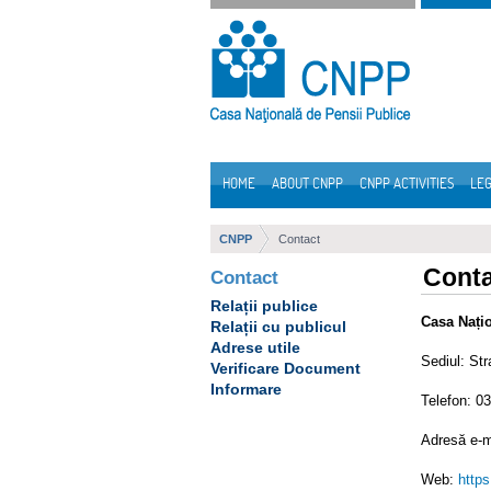
Skip to Content
HOME
ABOUT CNPP
CNPP ACTIVITIES
LEG
Navigation
CNPP
Contact
Cont
Contact
Relații publice
Casa Nați
Relații cu publicul
Adrese utile
Sediul: Str
Verificare Document
Informare
Telefon: 0
Adresă e-m
Web:
https