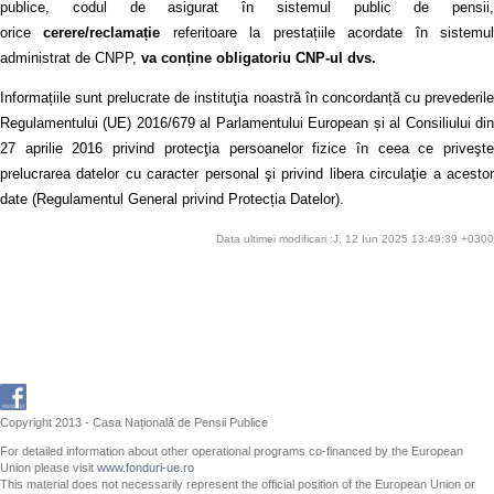
publice, codul de asigurat în sistemul public de pensii,
orice
cerere/reclamație
referitoare la prestațiile acordate în sistemu
administrat de CNPP,
va conține obligatoriu CNP-ul dvs.
Informațiile sunt prelucrate de instituţia noastră în concordanță cu prevederile
Regulamentului (UE) 2016/679 al Parlamentului European și al Consiliului din
27 aprilie 2016 privind protecţia persoanelor fizice în ceea ce priveşte
prelucrarea datelor cu caracter personal şi privind libera circulaţie a acestor
date (Regulamentul General privind Protecția Datelor).
Data ultimei modificari :J, 12 Iun 2025 13:49:39 +0300
Copyright 2013 - Casa Națională de Pensii Publice
For detailed information about other operational programs co-financed by the European
Union please visit
www.fonduri-ue.ro
This material does not necessarily represent the official position of the European Union or