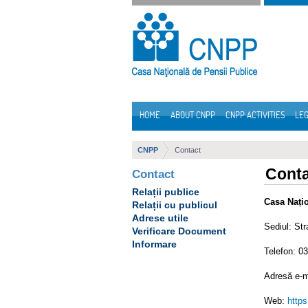
Skip to Content
HOME
ABOUT CNPP
CNPP ACTIVITIES
LEG
Navigation
CNPP
Contact
Cont
Contact
Relații publice
Casa Nați
Relații cu publicul
Adrese utile
Sediul: Str
Verificare Document
Informare
Telefon: 0
Adresă e-m
Web:
https