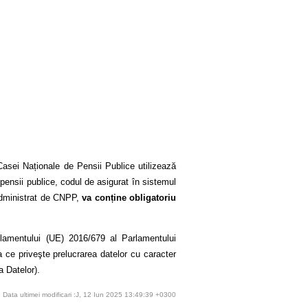
asei Naționale de Pensii Publice utilizează
 pensii publice, codul de asigurat în sistemul
 administrat de CNPP,
va conține obligatoriu
ulamentului (UE) 2016/679 al Parlamentului
a ce priveşte prelucrarea datelor cu caracter
a Datelor).
Data ultimei modificari :J, 12 Iun 2025 13:49:39 +0300