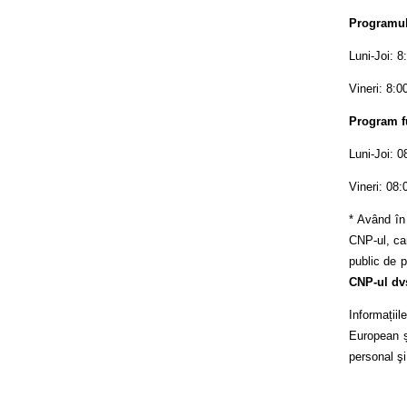
Programul 
Luni-Joi: 8
Vineri: 8:0
Program f
Luni-Joi: 0
Vineri: 08:
* Având în
CNP-ul, car
public de p
CNP-ul dv
Informații
European și
personal şi