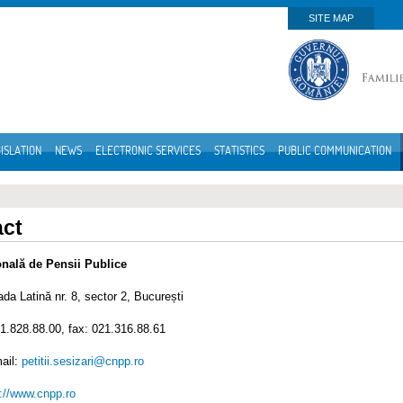
SITE MAP
ISLATION
NEWS
ELECTRONIC SERVICES
STATISTICS
PUBLIC COMMUNICATION
act
onală de Pensii Publice
ada Latină nr. 8, sector 2, București
31.828.88.00, fax: 021.316.88.61
ail:
petitii.sesizari@cnpp.ro
://www.cnpp.ro