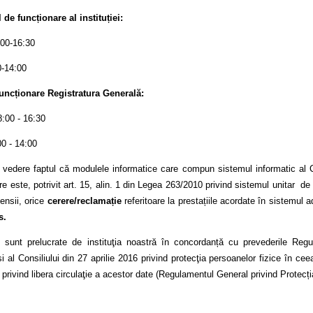
de funcționare al instituției:
:00-16:30
0-14:00
uncționare Registratura Generală:
8:00 - 16:30
00 - 14:00
 vedere faptul că modulele informatice care compun sistemul informatic al C
e este, potrivit art. 15, alin. 1 din Legea 263/2010 privind sistemul unitar de
ensii, orice
cerere/reclamație
referitoare la prestațiile acordate în sistemul
s.
le sunt prelucrate de instituţia noastră în concordanță cu prevederile Reg
 al Consiliului din 27 aprilie 2016 privind protecţia persoanelor fizice în cee
 privind libera circulaţie a acestor date (Regulamentul General privind Protecți