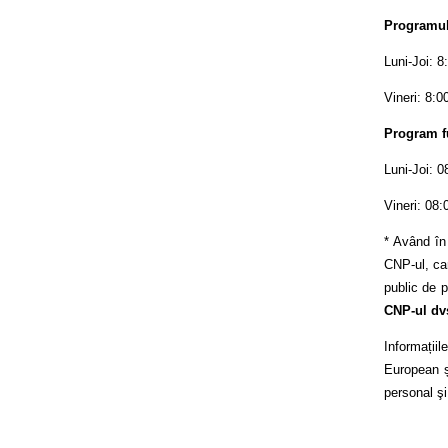
Programul 
Luni-Joi: 8
Vineri: 8:0
Program f
Luni-Joi: 0
Vineri: 08:
* Având în
CNP-ul, car
public de p
CNP-ul dv
Informații
European și
personal şi