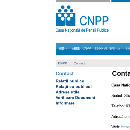
Skip to Content
HOME
ABOUT CNPP
CNPP ACTIVITIES
LEG
Navigation
CNPP
Contact
Cont
Contact
Relații publice
Casa Nați
Relații cu publicul
Adrese utile
Sediul: Str
Verificare Document
Informare
Telefon: 0
Adresă e-m
Web:
https