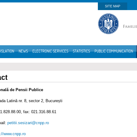
SITE MAP
ISLATION
NEWS
ELECTRONIC SERVICES
STATISTICS
PUBLIC COMMUNICATION
act
onală de Pensii Publice
ada Latină nr. 8, sector 2, București
31.828.88.00, fax: 021.316.88.61
ail:
petitii.sesizari@cnpp.ro
://www.cnpp.ro