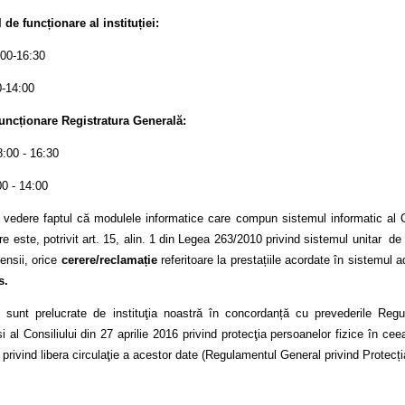
de funcționare al instituției:
:00-16:30
0-14:00
uncționare Registratura Generală:
8:00 - 16:30
00 - 14:00
 vedere faptul că modulele informatice care compun sistemul informatic al C
e este, potrivit art. 15, alin. 1 din Legea 263/2010 privind sistemul unitar de
ensii, orice
cerere/reclamație
referitoare la prestațiile acordate în sistemul
s.
le sunt prelucrate de instituţia noastră în concordanță cu prevederile Reg
 al Consiliului din 27 aprilie 2016 privind protecţia persoanelor fizice în cee
 privind libera circulaţie a acestor date (Regulamentul General privind Protecți