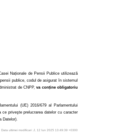
asei Naționale de Pensii Publice utilizează
 pensii publice, codul de asigurat în sistemul
 administrat de CNPP,
va conține obligatoriu
ulamentului (UE) 2016/679 al Parlamentului
a ce priveşte prelucrarea datelor cu caracter
a Datelor).
Data ultimei modificari :J, 12 Iun 2025 13:49:39 +0300