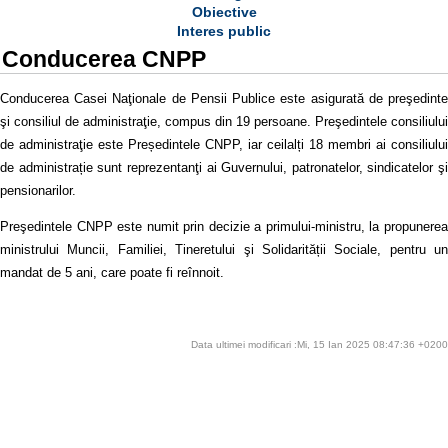
Obiective
Interes public
Conducerea CNPP
Conducerea Casei Naţionale de Pensii Publice este asigurată de preşedinte
şi consiliul de administraţie, compus din 19 persoane. Preşedintele consiliului
de administraţie este Președintele CNPP, iar ceilalți 18 membri ai consiliului
de administrație sunt reprezentanţi ai Guvernului, patronatelor, sindicatelor şi
pensionarilor.
Preşedintele CNPP este numit prin decizie a primului-ministru, la propunerea
ministrului Muncii, Familiei, Tineretului şi Solidarității Sociale, pentru un
mandat de 5 ani, care poate fi reînnoit.
Data ultimei modificari :Mi, 15 Ian 2025 08:47:36 +0200