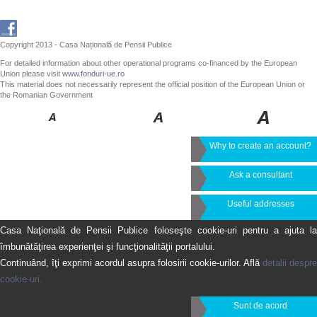
Copyright 2013 - Casa Națională de Pensii Publice
For detailed information about other operational programs co-financed by the European
Union please visit
www.fonduri-ue.ro
This material does not necessarily represent the official position of the European Union or
the Romanian Government
Why to create an account?
Ask a consultant
Useful addresses
Casa Naţională de Pensii Publice foloseşte cookie-uri pentru a ajuta la
îmbunătăţirea experienţei şi funcţionalităţii portalului.
Continuând, îţi exprimi acordul asupra folosirii cookie-urilor. Află
detalii despre
cookie-uri.
Sunt de acord