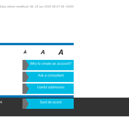
Data ultimei modificari :Mi, 15 Ian 2025 08:47:36 +0200
Why to create an account?
Ask a consultant
Useful addresses
i.
Sunt de acord