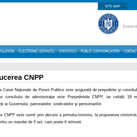
SITE MAP
ISLATION
ELECTRONIC SERVICES
STATISTICS
PUBLIC COMMUNICATION
CONTAC
ucerea CNPP
 Casei Naţionale de Pensii Publice este asigurată de preşedinte şi consiliu
le consiliului de administraţie este Președintele CNPP, iar ceilalți 18 m
ţi ai Guvernului, patronatelor, sindicatelor şi pensionarilor.
e CNPP este numit prin decizie a primului-ministru, la propunerea ministrului M
ntru un mandat de 5 ani, care poate fi reînnoit.