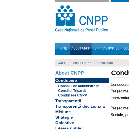
Skip to Content
HOME
ABOUT CNPP
CNPP ACTIVITIES
LEG
Navigation
CNPP
About CNPP
Conducere
Cond
About CNPP
Conducere
Conducerea
Consiliul de administrație
Consiliul Tripartit
Preşedinte
Conducere CNPP
reprezentan
Transparență
Transparență decizională
Preşedintel
Misiune
Sociale, pe
Strategie
Obiective
Interes public