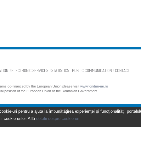
ATION
ELECTRONIC SERVICES
STATISTICS
PUBLIC COMMUNICATION
CONTACT
grams co-financed by the European Union please visit
www.fonduri-ue.ro
icial position of the European Union or the Romanian Government
kie-uri pentru a ajuta la îmbunătăţirea experienţei şi funcţionalităţii portalulu
ii cookie-urilor. Află
detalii despre cookie-uri.