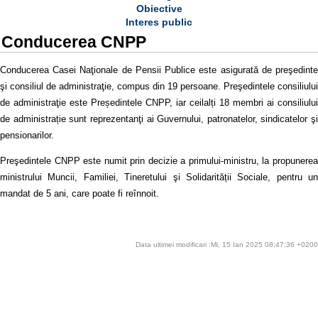
Obiective
Interes public
Conducerea CNPP
Conducerea Casei Naţionale de Pensii Publice este asigurată de preşedinte
şi consiliul de administraţie, compus din 19 persoane. Preşedintele consiliului
de administraţie este Președintele CNPP, iar ceilalți 18 membri ai consiliului
de administrație sunt reprezentanţi ai Guvernului, patronatelor, sindicatelor şi
pensionarilor.
Preşedintele CNPP este numit prin decizie a primului-ministru, la propunerea
ministrului Muncii, Familiei, Tineretului şi Solidarității Sociale, pentru un
mandat de 5 ani, care poate fi reînnoit.
Data ultimei modificari :Mi, 15 Ian 2025 08:47:36 +0200