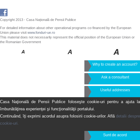
Copyright 2013 - Casa Națională de Pensii Publice
For detailed information about other operational programs co-financed by the European
Union please visit
www.fonduri-ue.ro
This material does not necessarily represent the official position of the European Union or
the Romanian Government
Why to create an account?
Ask a consultant
Useful addresses
Casa Naţională de Pensii Publice foloseşte cookie-uri pentru a ajuta la
îmbunătăţirea experienţei şi funcţionalităţii portalului.
Continuând, îţi exprimi acordul asupra folosirii cookie-urilor. Află
detalii despre
cookie-uri.
Sunt de acord