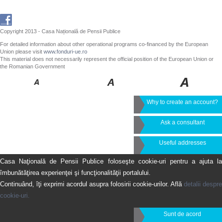
Copyright 2013 - Casa Națională de Pensii Publice
For detailed information about other operational programs co-financed by the European
Union please visit
www.fonduri-ue.ro
This material does not necessarily represent the official position of the European Union or
the Romanian Government
Why to create an account?
Ask a consultant
Useful addresses
Casa Naţională de Pensii Publice foloseşte cookie-uri pentru a ajuta la
îmbunătăţirea experienţei şi funcţionalităţii portalului.
Continuând, îţi exprimi acordul asupra folosirii cookie-urilor. Află
detalii despre
cookie-uri.
Sunt de acord