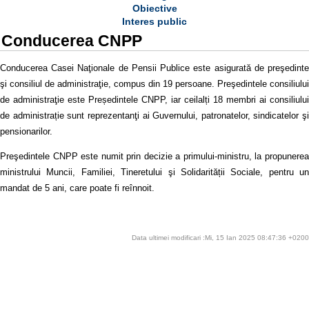
Obiective
Interes public
Conducerea CNPP
Conducerea Casei Naţionale de Pensii Publice este asigurată de preşedinte
şi consiliul de administraţie, compus din 19 persoane. Preşedintele consiliului
de administraţie este Președintele CNPP, iar ceilalți 18 membri ai consiliului
de administrație sunt reprezentanţi ai Guvernului, patronatelor, sindicatelor şi
pensionarilor.
Preşedintele CNPP este numit prin decizie a primului-ministru, la propunerea
ministrului Muncii, Familiei, Tineretului şi Solidarității Sociale, pentru un
mandat de 5 ani, care poate fi reînnoit.
Data ultimei modificari :Mi, 15 Ian 2025 08:47:36 +0200