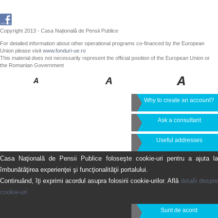
Copyright 2013 - Casa Națională de Pensii Publice
For detailed information about other operational programs co-financed by the European
Union please visit
www.fonduri-ue.ro
This material does not necessarily represent the official position of the European Union or
the Romanian Government
Why to create an account?
Ask a consultant
Useful addresses
Casa Naţională de Pensii Publice foloseşte cookie-uri pentru a ajuta la
îmbunătăţirea experienţei şi funcţionalităţii portalului.
Continuând, îţi exprimi acordul asupra folosirii cookie-urilor. Află
detalii despre
cookie-uri.
Sunt de acord