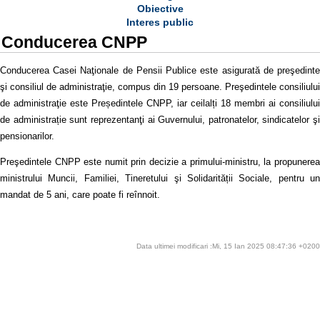
Obiective
Interes public
Conducerea CNPP
Conducerea Casei Naţionale de Pensii Publice este asigurată de preşedinte
şi consiliul de administraţie, compus din 19 persoane. Preşedintele consiliului
de administraţie este Președintele CNPP, iar ceilalți 18 membri ai consiliului
de administrație sunt reprezentanţi ai Guvernului, patronatelor, sindicatelor şi
pensionarilor.
Preşedintele CNPP este numit prin decizie a primului-ministru, la propunerea
ministrului Muncii, Familiei, Tineretului şi Solidarității Sociale, pentru un
mandat de 5 ani, care poate fi reînnoit.
Data ultimei modificari :Mi, 15 Ian 2025 08:47:36 +0200