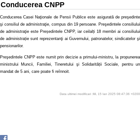
Conducerea CNPP
Conducerea Casei Naţionale de Pensii Publice este asigurată de preşedinte
şi consiliul de administraţie, compus din 19 persoane. Preşedintele consiliului
de administraţie este Președintele CNPP, iar ceilalți 18 membri ai consiliului
de administrație sunt reprezentanţi ai Guvernului, patronatelor, sindicatelor şi
pensionarilor.
Preşedintele CNPP este numit prin decizie a primului-ministru, la propunerea
ministrului Muncii, Familiei, Tineretului şi Solidarității Sociale, pentru un
mandat de 5 ani, care poate fi reînnoit.
Data ultimei modificari :Mi, 15 Ian 2025 08:47:36 +0200