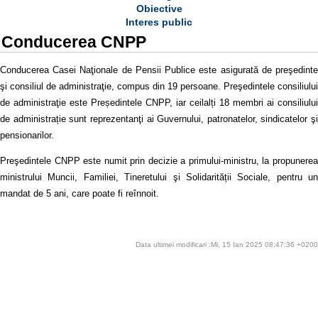
Obiective
Interes public
Conducerea CNPP
Conducerea Casei Naţionale de Pensii Publice este asigurată de preşedinte
şi consiliul de administraţie, compus din 19 persoane. Preşedintele consiliului
de administraţie este Președintele CNPP, iar ceilalți 18 membri ai consiliului
de administrație sunt reprezentanţi ai Guvernului, patronatelor, sindicatelor şi
pensionarilor.
Preşedintele CNPP este numit prin decizie a primului-ministru, la propunerea
ministrului Muncii, Familiei, Tineretului şi Solidarității Sociale, pentru un
mandat de 5 ani, care poate fi reînnoit.
Data ultimei modificari :Mi, 15 Ian 2025 08:47:36 +0200