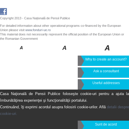
Copyright 2013 - Casa Națională de Pensii Publice
For detailed information about other operational programs co-financed by the European
Union please visit
www.fonduri-ue.ro
This material does not necessarily represent the official position of the European Union or
the Romanian Government
Why to create an account?
Ask a consultant
Useful addresses
Casa Naţională de Pensii Publice foloseşte cookie-uri pentru a ajuta la
îmbunătăţirea experienţei şi funcţionalităţii portalului.
Continuând, îţi exprimi acordul asupra folosirii cookie-urilor. Află
detalii despre
cookie-uri.
Sunt de acord