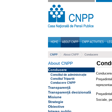
Skip to Content
HOME
ABOUT CNPP
CNPP ACTIVITIES
LEG
Navigation
CNPP
About CNPP
Conducere
Cond
About CNPP
Conducere
Conducerea
Consiliul de administrație
Consiliul Tripartit
Preşedinte
Conducere CNPP
reprezentan
Transparență
Transparență decizională
Preşedintel
Misiune
Sociale, pe
Strategie
Obiective
Interes public