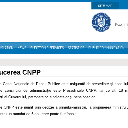
SITE MAP
ISLATION
NEWS
ELECTRONIC SERVICES
STATISTICS
PUBLIC COMMUNICATION
ucerea CNPP
 Casei Naţionale de Pensii Publice este asigurată de preşedinte şi consiliu
le consiliului de administraţie este Președintele CNPP, iar ceilalți 18 m
ţi ai Guvernului, patronatelor, sindicatelor şi pensionarilor.
e CNPP este numit prin decizie a primului-ministru, la propunerea ministrului M
ntru un mandat de 5 ani, care poate fi reînnoit.