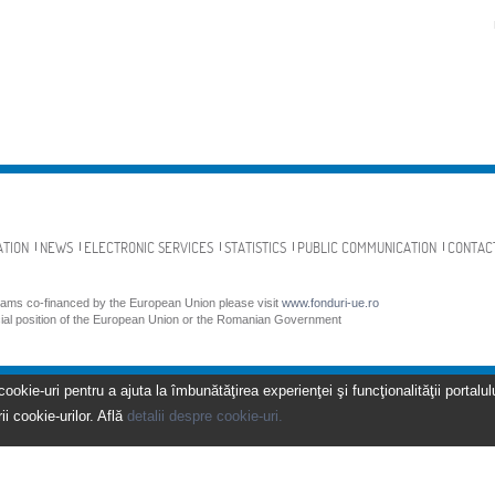
ATION
NEWS
ELECTRONIC SERVICES
STATISTICS
PUBLIC COMMUNICATION
CONTAC
grams co-financed by the European Union please visit
www.fonduri-ue.ro
icial position of the European Union or the Romanian Government
kie-uri pentru a ajuta la îmbunătăţirea experienţei şi funcţionalităţii portalulu
ii cookie-urilor. Află
detalii despre cookie-uri.