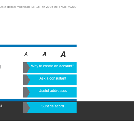
Data ultimei modificari :Mi, 15 Ian 2025 08:47:36 +0200
Why to create an account?
T
Ask a consultant
Useful addresses
i.
Sunt de acord