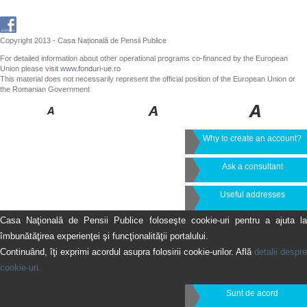
Copyright 2013 - Casa Națională de Pensii Publice
For detailed information about other operational programs co-financed by the European
Union please visit
www.fonduri-ue.ro
This material does not necessarily represent the official position of the European Union or
the Romanian Government
Why to create an account?
Ask a consultant
Useful addresses
Casa Naţională de Pensii Publice foloseşte cookie-uri pentru a ajuta la
îmbunătăţirea experienţei şi funcţionalităţii portalului.
Continuând, îţi exprimi acordul asupra folosirii cookie-urilor. Află
detalii despre
cookie-uri.
Sunt de acord