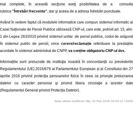
mai complete, în această secţiune aveţi posibilitatea de a consulta
rubrica
"Întrebări frecvente"
, dar şi aceea de a adresa întrebări punctuale.
Având în vedere faptul că modulele informatice care compun sistemul informatic al
Casei Naționale de Pensii Publice utilizează CNP-ul, care este, potrivit art. 15, alin.
1 din Legea 263/2010 privind sistemul unitar de pensii publice, codul de asigurat
în sistemul public de pensii, orice
cerere/reclamație
referitoare la prestațiil
acordate în sistemul administrat de CNPP,
va conține obligatoriu CNP-ul dvs.
Informațiile sunt prelucrate de instituţia noastră în concordanță cu prevederile
Regulamentului (UE) 2016/679 al Parlamentului European și al Consiliului din 27
aprilie 2016 privind protecţia persoanelor fizice în ceea ce priveşte prelucrarea
datelor cu caracter personal şi privind libera circulaţie a acestor date
(Regulamentul General privind Protecția Datelor).
Data ultimei modificari :Ma, 12 Feb 2019 16:22:12 +0200