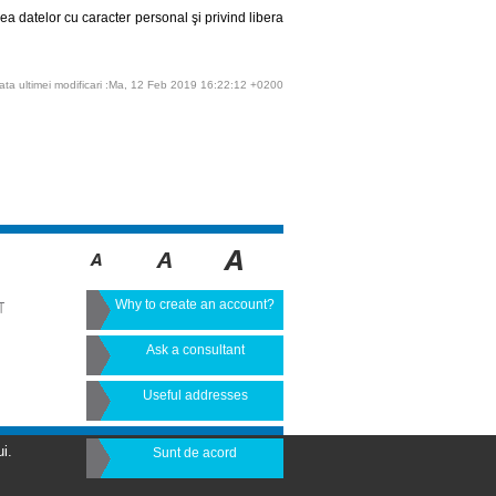
ea datelor cu caracter personal şi privind libera
ata ultimei modificari :Ma, 12 Feb 2019 16:22:12 +0200
Why to create an account?
T
Ask a consultant
Useful addresses
i.
Sunt de acord