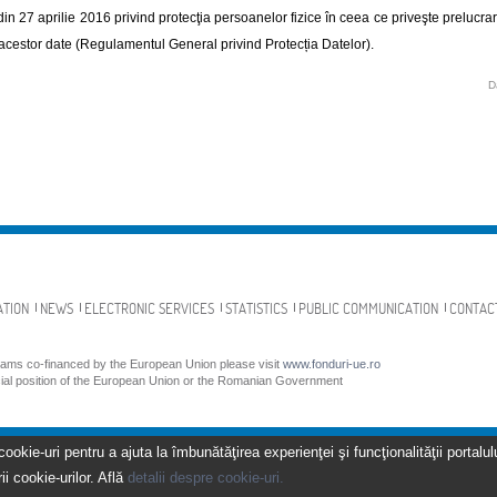
din 27 aprilie 2016 privind protecţia persoanelor fizice în ceea ce priveşte prelucrar
a acestor date (Regulamentul General privind Protecția Datelor).
D
ATION
NEWS
ELECTRONIC SERVICES
STATISTICS
PUBLIC COMMUNICATION
CONTAC
grams co-financed by the European Union please visit
www.fonduri-ue.ro
icial position of the European Union or the Romanian Government
kie-uri pentru a ajuta la îmbunătăţirea experienţei şi funcţionalităţii portalulu
ii cookie-urilor. Află
detalii despre cookie-uri.