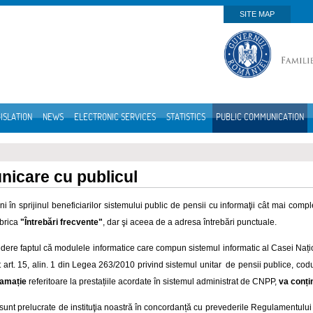
SITE MAP
ISLATION
NEWS
ELECTRONIC SERVICES
STATISTICS
PUBLIC COMMUNICATION
icare cu publicul
i în sprijinul beneficiarilor sistemului public de pensii cu informaţii cât mai compl
brica
"Întrebări frecvente"
, dar şi aceea de a adresa întrebări punctuale.
dere faptul că modulele informatice care compun sistemul informatic al Casei Nați
it art. 15, alin. 1 din Legea 263/2010 privind sistemul unitar de pensii publice, codu
lamație
referitoare la prestațiile acordate în sistemul administrat de CNPP,
va conți
e sunt prelucrate de instituţia noastră în concordanță cu prevederile Regulamentulu