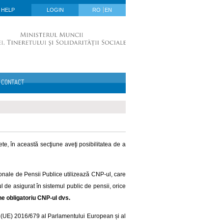
HELP
LOGIN
RO
EN
CONTACT
ete, în această secţiune aveţi posibilitatea de a
onale de Pensii Publice utilizează CNP-ul, care
l de asigurat în sistemul public de pensii, orice
ne obligatoriu CNP-ul dvs.
i (UE) 2016/679 al Parlamentului European și al