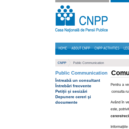
Skip to Content
HOME
ABOUT CNPP
CNPP ACTIVITIES
LEG
Navigation
CNPP
Public Communication
Comun
Public Communication
Întreabă un consultant
Pentru a ven
Întrebări frecvente
Petiții și sesizări
consulta ru
Depunere cereri şi
documente
Având în ve
este, potriv
cerere/rec
Informațiil