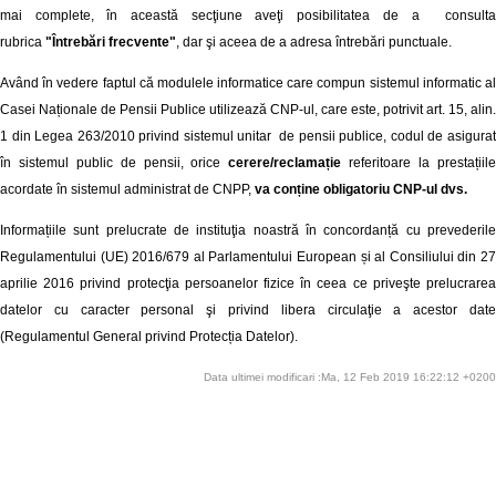
mai complete, în această secţiune aveţi posibilitatea de a consulta
rubrica
"Întrebări frecvente"
, dar şi aceea de a adresa întrebări punctuale.
Având în vedere faptul că modulele informatice care compun sistemul informatic al
Casei Naționale de Pensii Publice utilizează CNP-ul, care este, potrivit art. 15, alin.
1 din Legea 263/2010 privind sistemul unitar de pensii publice, codul de asigurat
în sistemul public de pensii, orice
cerere/reclamație
referitoare la prestațiil
acordate în sistemul administrat de CNPP,
va conține obligatoriu CNP-ul dvs.
Informațiile sunt prelucrate de instituţia noastră în concordanță cu prevederile
Regulamentului (UE) 2016/679 al Parlamentului European și al Consiliului din 27
aprilie 2016 privind protecţia persoanelor fizice în ceea ce priveşte prelucrarea
datelor cu caracter personal şi privind libera circulaţie a acestor date
(Regulamentul General privind Protecția Datelor).
Data ultimei modificari :Ma, 12 Feb 2019 16:22:12 +0200