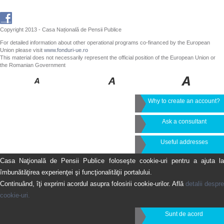
Copyright 2013 - Casa Națională de Pensii Publice
For detailed information about other operational programs co-financed by the European
Union please visit
www.fonduri-ue.ro
This material does not necessarily represent the official position of the European Union or
the Romanian Government
Why to create an account?
Ask a consultant
Useful addresses
Casa Naţională de Pensii Publice foloseşte cookie-uri pentru a ajuta la
îmbunătăţirea experienţei şi funcţionalităţii portalului.
Continuând, îţi exprimi acordul asupra folosirii cookie-urilor. Află
detalii despre
cookie-uri.
Sunt de acord