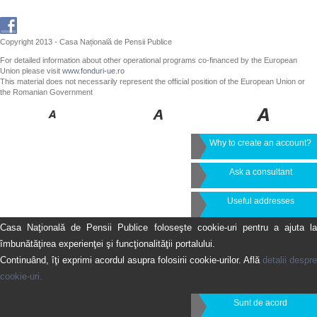
Copyright 2013 - Casa Națională de Pensii Publice
For detailed information about other operational programs co-financed by the European
Union please visit
www.fonduri-ue.ro
This material does not necessarily represent the official position of the European Union or
the Romanian Government
Why to create an account?
Ask a consultant
Useful addresses
Casa Naţională de Pensii Publice foloseşte cookie-uri pentru a ajuta la
îmbunătăţirea experienţei şi funcţionalităţii portalului.
Continuând, îţi exprimi acordul asupra folosirii cookie-urilor. Află
detalii despre
cookie-uri.
Sunt de acord