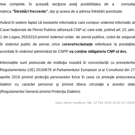
mai complete, în această secţiune aveţi posibilitatea de a consulta
rubrica
"Întrebări frecvente"
, dar şi aceea de a adresa întrebări punctuale.
Având în vedere faptul că modulele informatice care compun sistemul informatic al
Casei Naționale de Pensii Publice utilizează CNP-ul, care este, potrivit art. 15, alin.
1 din Legea 263/2010 privind sistemul unitar de pensii publice, codul de asigurat
în sistemul public de pensii, orice
cerere/reclamație
referitoare la prestațiil
acordate în sistemul administrat de CNPP,
va conține obligatoriu CNP-ul dvs.
Informațiile sunt prelucrate de instituţia noastră în concordanță cu prevederile
Regulamentului (UE) 2016/679 al Parlamentului European și al Consiliului din 27
aprilie 2016 privind protecţia persoanelor fizice în ceea ce priveşte prelucrarea
datelor cu caracter personal şi privind libera circulaţie a acestor date
(Regulamentul General privind Protecția Datelor).
Data ultimei modificari :Ma, 12 Feb 2019 16:22:12 +0200